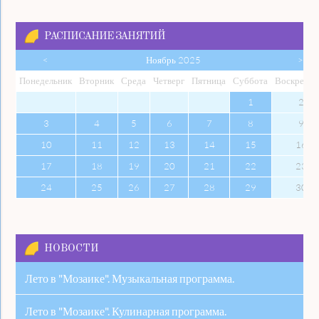
РАСПИСАНИЕ ЗАНЯТИЙ
<
Ноябрь 2025
>
Пон
едельник
Вто
рник
Сре
да
Чет
верг
Пят
ница
Суб
бота
Вос
кресен
1
2
3
4
5
6
7
8
9
10
11
12
13
14
15
16
17
18
19
20
21
22
23
24
25
26
27
28
29
30
НОВОСТИ
Лето в "Мозаике". Музыкальная программа.
Лето в "Мозаике". Кулинарная программа.