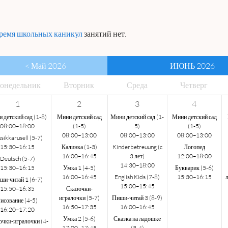
ремя школьных каникул
занятий нет.
< Май 2026
ИЮНЬ 2026
он
едельник
Вто
рник
Сре
да
Чет
верг
1
2
3
4
 детский сад (1-8)
Мини детский сад
Мини детский сад (1-
Мини детский сад
08:00–18:00
(1-5)
5)
(1-5)
08:00–13:00
08:00–13:00
08:00–13:00
sikkarusell (5-7)
15:30–16:15
Калинка (1-3)
Kinderbetreuung (c
Логопед
16:00–16:45
3 лет)
12:00–18:00
Deutsch (5-7)
14:30–18:00
15:30–16:15
Умка 1 (4-5)
Букварик (5-6)
16:00–16:45
English Kids (7-8)
15:30–16:15
ши-читай 1 (6-7)
15:00–15:45
15:50–16:35
Сказочки-
игралочки (5-7)
Пиши-читай 3 (8-9)
исование (4-5)
16:50–17:35
16:00–16:45
16:20–17:20
Умка 2 (5-6)
Сказка на ладошке
очки-игралочки (4-
17:00–17:45
(3-4)