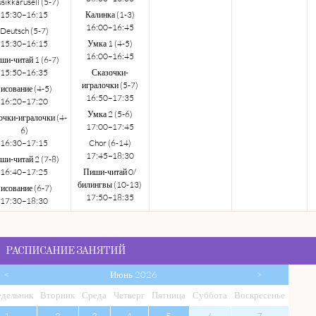
sikkarusell (5-7)
15:30–16:15
Калинка (1-3)
16:00–16:45
Deutsch (5-7)
15:30–16:15
Умка 1 (4-5)
16:00–16:45
ши-читай 1 (6-7)
15:50–16:35
Сказочки-
игралочки (5-7)
исование (4-5)
16:50–17:35
16:20–17:20
Умка 2 (5-6)
очки-игралочки (4-
17:00–17:45
6)
16:30–17:15
Chor (6-14)
17:45–18:30
ши-читай 2 (7-8)
16:40–17:25
Пиши-читай 0/
билингвы (10-13)
исование (6-7)
17:50–18:35
17:30–18:30
РАСПИСАНИЕ ЗАНЯТИЙ
<
Июнь 2026
>
едельник
Вто
рник
Сре
да
Чет
верг
Пят
ница
Суб
бота
Вос
кресенье
1
2
3
4
5
6
7