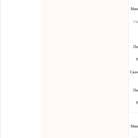
Мини
Mu
Пи
Р
Сказ
Пи
Р
Мини