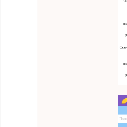
Mu
Пи
Р
Сказ
Пи
Р
Пон