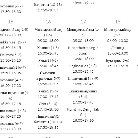
18:00–19:30
билингвы (10-13)
исование (6-7)
17:50–18:35
17:30–18:30
15
16
17
18
 детский сад (1-8)
Мини детский сад
Мини детский сад (1-
Мини детский сад
08:00–18:00
(1-5)
5)
(1-5)
08:00–13:00
08:00–13:00
08:00–13:00
sikkarusell (5-7)
15:30–16:15
Калинка (1-3)
Kinderbetreuung (c
Логопед
16:00–16:45
3 лет)
12:00–18:00
Deutsch (5-7)
14:30–18:00
15:30–16:15
Умка 1 (4-5)
Букварик (5-6)
16:00–16:45
English Kids (7-8)
15:30–16:15
ши-читай 1 (6-7)
15:00–15:45
15:50–16:35
Сказочки-
игралочки (5-7)
Пиши-читай 3 (8-9)
исование (4-5)
16:50–17:35
16:00–16:45
16:20–17:20
Умка 2 (5-6)
Сказка на ладошке
очки-игралочки (4-
17:00–17:45
(3-4)
6)
17:00–17:45
16:30–17:15
Chor (6-14)
17:45–18:30
Kunst mit Design (ab
ши-читай 2 (7-8)
8 J.)
16:40–17:25
Пиши-читай 0/
18:00–19:30
билингвы (10-13)
исование (6-7)
17:50–18:35
17:30–18:30