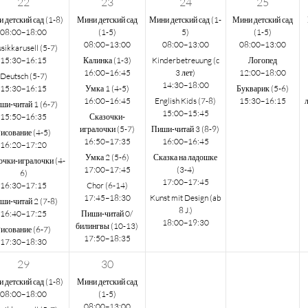
22
23
24
25
 детский сад (1-8)
Мини детский сад
Мини детский сад (1-
Мини детский сад
08:00–18:00
(1-5)
5)
(1-5)
08:00–13:00
08:00–13:00
08:00–13:00
sikkarusell (5-7)
15:30–16:15
Калинка (1-3)
Kinderbetreuung (c
Логопед
16:00–16:45
3 лет)
12:00–18:00
Deutsch (5-7)
14:30–18:00
15:30–16:15
Умка 1 (4-5)
Букварик (5-6)
16:00–16:45
English Kids (7-8)
15:30–16:15
ши-читай 1 (6-7)
15:00–15:45
15:50–16:35
Сказочки-
игралочки (5-7)
Пиши-читай 3 (8-9)
исование (4-5)
16:50–17:35
16:00–16:45
16:20–17:20
Умка 2 (5-6)
Сказка на ладошке
очки-игралочки (4-
17:00–17:45
(3-4)
6)
17:00–17:45
16:30–17:15
Chor (6-14)
17:45–18:30
Kunst mit Design (ab
ши-читай 2 (7-8)
8 J.)
16:40–17:25
Пиши-читай 0/
18:00–19:30
билингвы (10-13)
исование (6-7)
17:50–18:35
17:30–18:30
29
30
 детский сад (1-8)
Мини детский сад
08:00–18:00
(1-5)
08:00–13:00