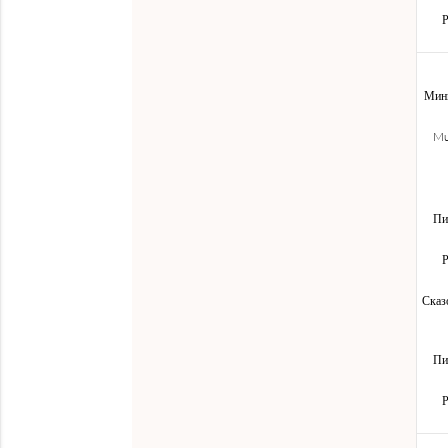
Р
Мини
Mu
Пи
Р
Сказ
Пи
Р