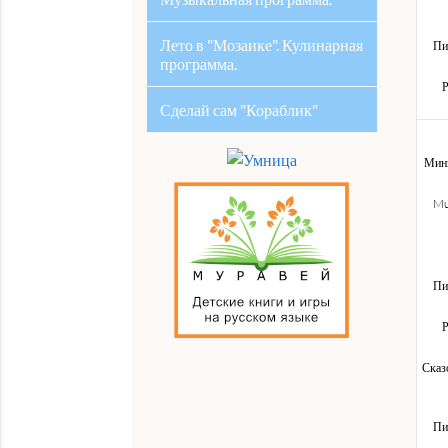
Лето в "Мозаике". Кулинарная
Пи
программа.
Р
Сделай сам "Кораблик"
Мини
Mu
Пи
Р
Сказ
Пи