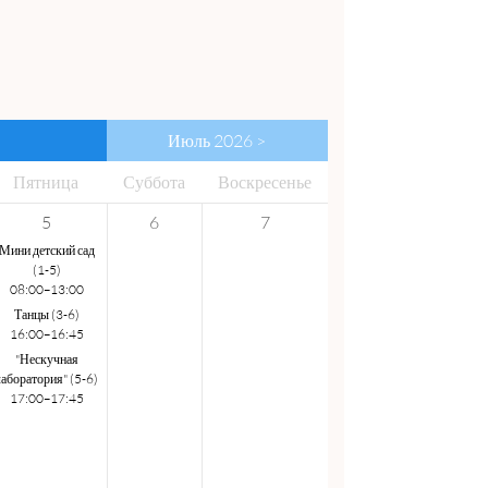
Июль 2026 >
Пят
ница
Суб
бота
Вос
кресенье
5
6
7
Мини детский сад
(1-5)
08:00–13:00
Танцы (3-6)
16:00–16:45
"Нескучная
лаборатория" (5-6)
17:00–17:45