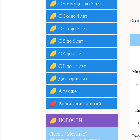
С 8 месяцев до 3 лет
С 3-х до 4 лет
Во
в
С 4-х до 5 лет
С 5 до 6 лет
П
С 6 до 7 лет
С 8 до 14 лет
Мини
Для взрослых
Mu
А так же:
Расписание занятий
Пи
НОВОСТИ
Р
Лето в "Мозаике".
Сказ
Музыкальная программа.