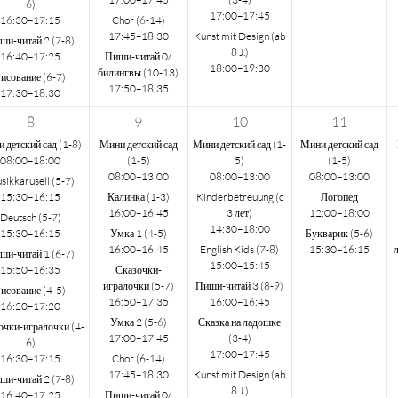
6)
17:00–17:45
16:30–17:15
Chor (6-14)
17:45–18:30
Kunst mit Design (ab
ши-читай 2 (7-8)
8 J.)
16:40–17:25
Пиши-читай 0/
18:00–19:30
билингвы (10-13)
исование (6-7)
17:50–18:35
17:30–18:30
8
9
10
11
 детский сад (1-8)
Мини детский сад
Мини детский сад (1-
Мини детский сад
08:00–18:00
(1-5)
5)
(1-5)
08:00–13:00
08:00–13:00
08:00–13:00
sikkarusell (5-7)
15:30–16:15
Калинка (1-3)
Kinderbetreuung (c
Логопед
16:00–16:45
3 лет)
12:00–18:00
Deutsch (5-7)
14:30–18:00
15:30–16:15
Умка 1 (4-5)
Букварик (5-6)
16:00–16:45
English Kids (7-8)
15:30–16:15
ши-читай 1 (6-7)
15:00–15:45
15:50–16:35
Сказочки-
игралочки (5-7)
Пиши-читай 3 (8-9)
исование (4-5)
16:50–17:35
16:00–16:45
16:20–17:20
Умка 2 (5-6)
Сказка на ладошке
очки-игралочки (4-
17:00–17:45
(3-4)
6)
17:00–17:45
16:30–17:15
Chor (6-14)
17:45–18:30
Kunst mit Design (ab
ши-читай 2 (7-8)
8 J.)
16:40–17:25
Пиши-читай 0/