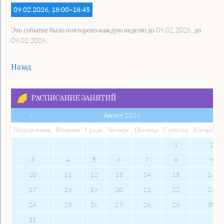
09.02.2026, 18:00–18:45
Это событие было повторено каждую неделю до 09.02.2026. до
09.02.2026.
Назад
РАСПИСАНИЕ ЗАНЯТИЙ
<
Август 2026
Пон
едельник
Вто
рник
Сре
да
Чет
верг
Пят
ница
Суб
бота
Вос
кресен
1
2
3
4
5
6
7
8
9
10
11
12
13
14
15
16
17
18
19
20
21
22
23
24
25
26
27
28
29
30
31