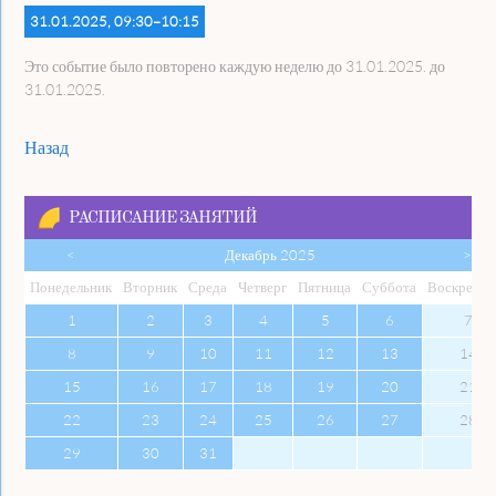
31.01.2025, 09:30–10:15
Это событие было повторено каждую неделю до 31.01.2025. до
31.01.2025.
Назад
РАСПИСАНИЕ ЗАНЯТИЙ
<
Декабрь 2025
>
Пон
едельник
Вто
рник
Сре
да
Чет
верг
Пят
ница
Суб
бота
Вос
кресен
1
2
3
4
5
6
7
8
9
10
11
12
13
14
15
16
17
18
19
20
21
22
23
24
25
26
27
28
29
30
31