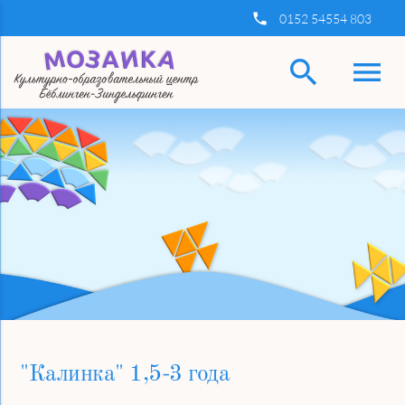
insert_phone
0152 54554 803
search
menu
Ключевые слова
Найти
"Калинка" 1,5-3 года