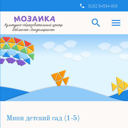
insert_phone
0152 54554 803
search
menu
Ключевые слова
Найти
Мини детский сад (1-5)