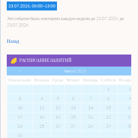
23.07.2026, 08:00–13:00
Это событие было повторено каждую неделю до 23.07.2026. до
23.07.2026.
Назад
РАСПИСАНИЕ ЗАНЯТИЙ
<
Август 2026
Пон
едельник
Вто
рник
Сре
да
Чет
верг
Пят
ница
Суб
бота
Вос
кресен
1
2
3
4
5
6
7
8
9
10
11
12
13
14
15
16
17
18
19
20
21
22
23
24
25
26
27
28
29
30
31