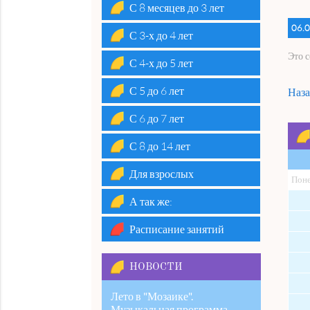
С 8 месяцев до 3 лет
06.0
С 3-х до 4 лет
Это 
С 4-х до 5 лет
С 5 до 6 лет
Наза
С 6 до 7 лет
С 8 до 14 лет
Для взрослых
Пон
А так же:
Расписание занятий
НОВОСТИ
Лето в "Мозаике".
Музыкальная программа.