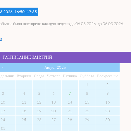
3.2026, 16:50–17:35
событие было повторено каждую неделю до 06.03.2026. до 06.03.2026.
д
РАСПИСАНИЕ ЗАНЯТИЙ
<
Август 2026
едельник
Вто
рник
Сре
да
Чет
верг
Пят
ница
Суб
бота
Вос
кресенье
1
2
3
4
5
6
7
8
9
10
11
12
13
14
15
16
17
18
19
20
21
22
23
24
25
26
27
28
29
30
31