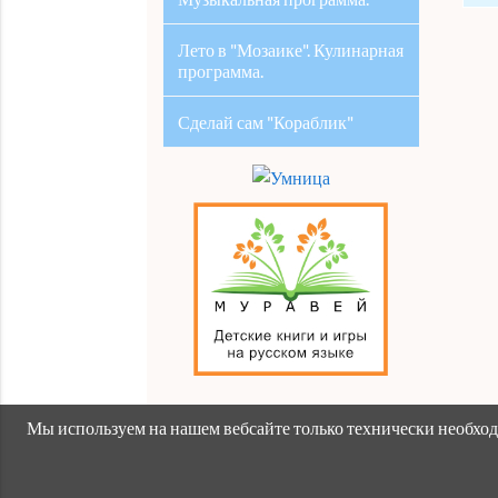
Лето в "Мозаике". Кулинарная
программа.
Сделай сам "Кораблик"
Мы используем на нашем вебсайте только технически необходи