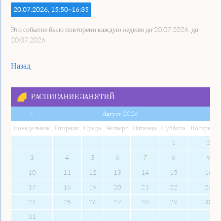
20.07.2026, 15:50–16:35
Это событие было повторено каждую неделю до 20.07.2026. до
20.07.2026.
Назад
РАСПИСАНИЕ ЗАНЯТИЙ
<
Август 2026
Пон
едельник
Вто
рник
Сре
да
Чет
верг
Пят
ница
Суб
бота
Вос
кресен
1
2
3
4
5
6
7
8
9
10
11
12
13
14
15
16
17
18
19
20
21
22
23
24
25
26
27
28
29
30
31