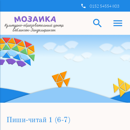
insert_phone
0152 54554 803
search
menu
Ключевые слова
Найти
Пиши-читай 1 (6-7)