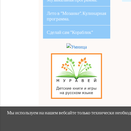
Лето в "Мозаике". Кулинарная
программа.
Сделай сам "Кораблик"
Мы используем на нашем вебсайте только технически необходи