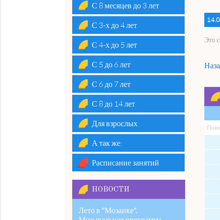
С 8 месяцев до 3 лет
14.0
С 3-х до 4 лет
Это 
С 4-х до 5 лет
С 5 до 6 лет
Наза
С 6 до 7 лет
С 8 до 14 лет
Для взрослых
Пон
А так же:
Расписание занятий
НОВОСТИ
Лето в "Мозаике".
Музыкальная программа.