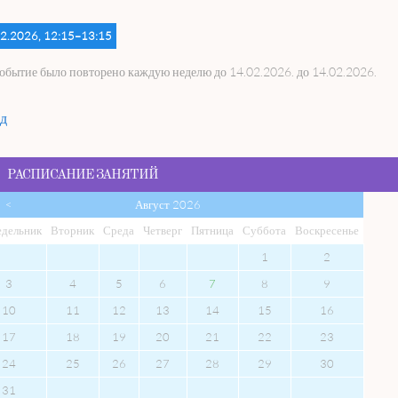
2.2026, 12:15–13:15
событие было повторено каждую неделю до 14.02.2026. до 14.02.2026.
д
РАСПИСАНИЕ ЗАНЯТИЙ
<
Август 2026
едельник
Вто
рник
Сре
да
Чет
верг
Пят
ница
Суб
бота
Вос
кресенье
1
2
3
4
5
6
7
8
9
10
11
12
13
14
15
16
17
18
19
20
21
22
23
24
25
26
27
28
29
30
31