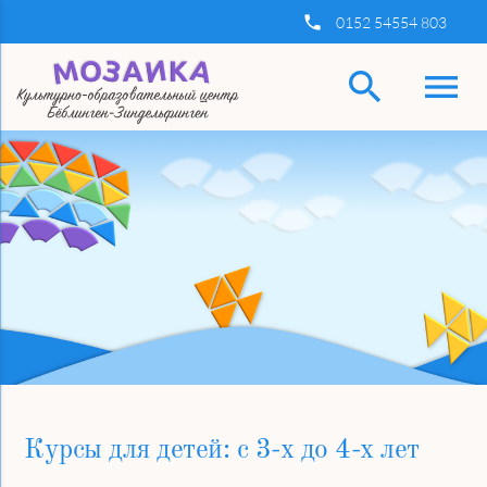
insert_phone
0152 54554 803
search
menu
Ключевые слова
Найти
Курсы для детей: с 3-х до 4-х лет